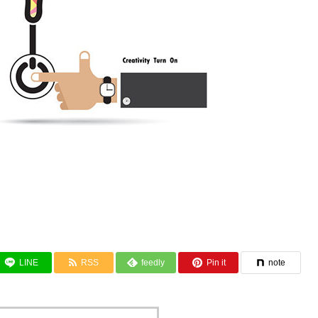
。
LINE
RSS
feedly
Pin it
note