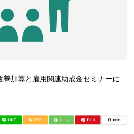
改善加算と雇用関連助成金セミナーに
LINE
RSS
feedly
Pin it
note