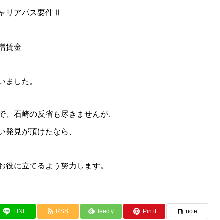
ャリアパス要件Ⅲ
増賃金
いました。
で、石崎の反省も尽きませんが、
い発見が頂けたなら、
お役に立てるよう努力します。
LINE
RSS
feedly
Pin it
note