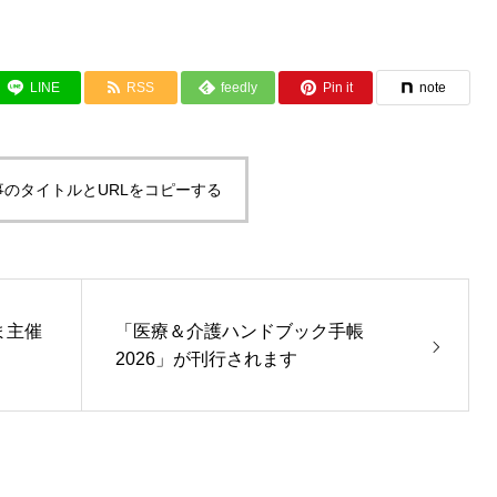
LINE
RSS
feedly
Pin it
note
事のタイトルとURLをコピーする
ま主催
「医療＆介護ハンドブック手帳
2026」が刊行されます