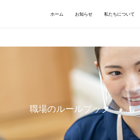
ホーム
お知らせ
私たちについて
職場のルールブック
給与計算
職場のルールブック
就業規則
人事制度構築